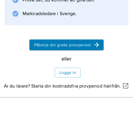
Prova det, du kommer att gilla det!
diabetes
.
Marknadsledare i Sverige.
Information om artikeln
Påbörja din gratis provperiod
eller
Logga in
Är du lärare? Starta din kostnadsfria provperiod härifrån.