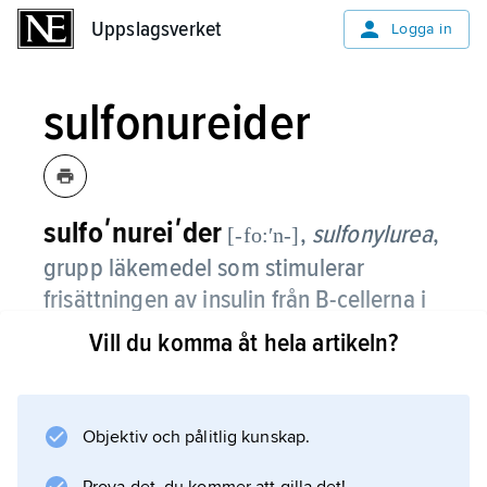
Uppslagsverket
Uppslagsverket
Logga in
sulfonureider
sulfoʹnureiʹder
,
sulfonylurea
,
[-fo:ʹn-]
grupp läkemedel som stimulerar
frisättningen av insulin från B-cellerna i
bukspottkörtelns cellöar och därigenom
Vill du komma åt hela artikeln?
kan vara en verksam del av
behandlingen i många fall av typ 2-
diabetes.
Objektiv och pålitlig kunskap.
Se