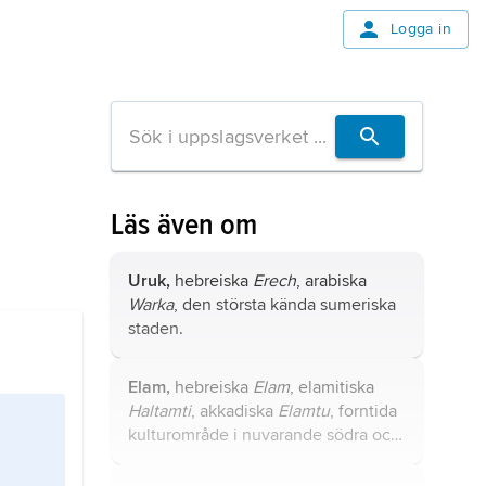
Logga in
Läs även om
Uruk,
hebreiska
Erech
, arabiska
Warka
, den största kända sumeriska
staden.
Elam,
hebreiska
Elam
, elamitiska
Haltamti
, akkadiska
Elamtu
, forntida
kulturområde i nuvarande södra och
västra Iran.