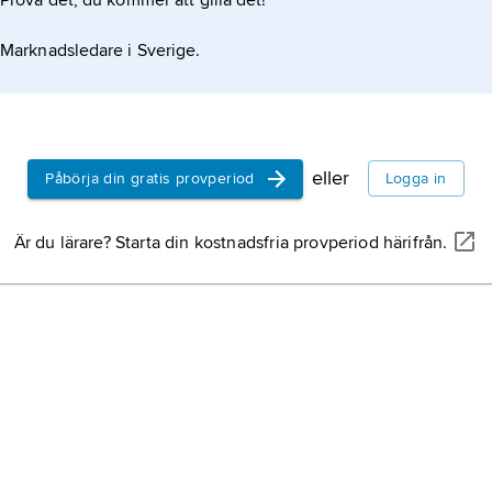
Prova det, du kommer att gilla det!
Marknadsledare i Sverige.
eller
Påbörja din gratis provperiod
Logga in
Är du lärare? Starta din kostnadsfria provperiod härifrån.