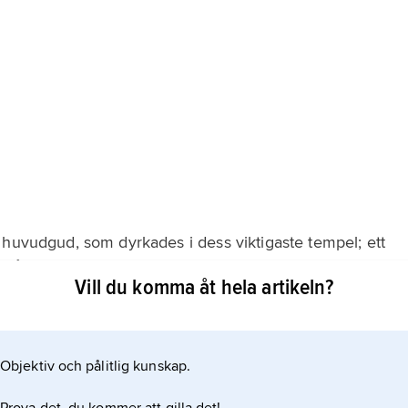
 huvudgud, som dyrkades i dess viktigaste tempel; ett
ckså i varje stad. Gudarna förfogade över
Vill du komma åt hela artikeln?
om ansågs sörja för ordningen i kosmos. De tänktes ha
prydda
Objektiv och pålitlig kunskap.