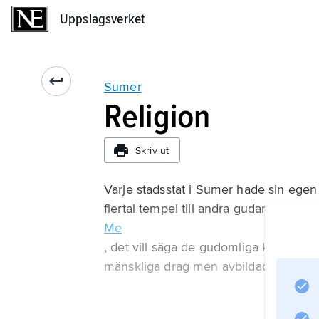
Uppslagsverket
Uppslagsverket
Sumer
Religion
Skriv ut
Varje stadsstat i Sumer hade sin egen
flertal tempel till andra gudar fanns o
Me
, det vill säga de gudomliga krafter s
mänskliga drag men avbildades horn