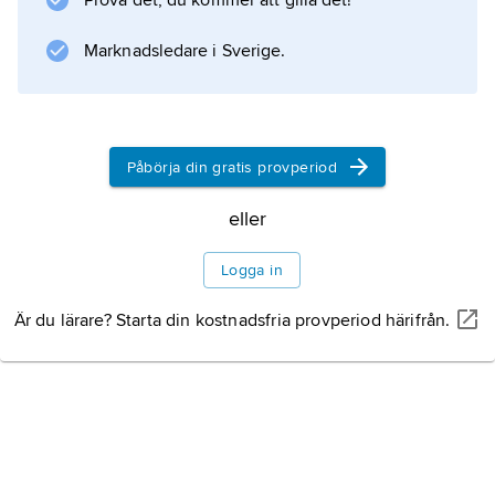
Prova det, du kommer att gilla det!
Marknadsledare i Sverige.
Påbörja din gratis provperiod
eller
Logga in
Är du lärare? Starta din kostnadsfria provperiod härifrån.