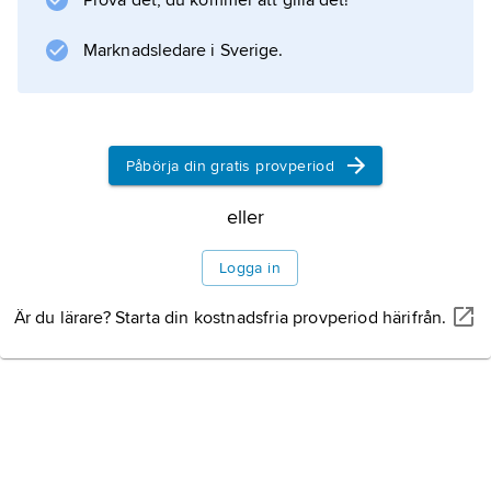
Prova det, du kommer att gilla det!
Marknadsledare i Sverige.
Påbörja din gratis provperiod
eller
Logga in
Är du lärare? Starta din kostnadsfria provperiod härifrån.