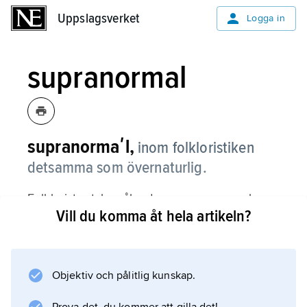
Uppslagsverket
Uppslagsverket
Logga in
supranormal
supranormaʹl,
inom folkloristiken
detsamma som övernaturlig.
Folklorister talar sålunda om supranormala
Vill du komma åt hela artikeln?
krafter, tecken, makter, väsen o.d.
Objektiv och pålitlig kunskap.
Information om artikeln