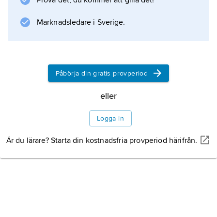
Prova det, du kommer att gilla det!
språkformerna bäst lämpade sig för dialog,
som utgjorde ett
Marknadsledare i Sverige.
Information om artikeln
Påbörja din gratis provperiod
eller
Logga in
Är du lärare? Starta din kostnadsfria provperiod härifrån.