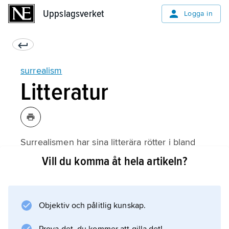
Uppslagsverket
Uppslagsverket
Logga in
surrealism
Litteratur
Surrealismen har sina litterära rötter i bland
annat 1700-talets skräckroman, i de Sades och
Vill du komma åt hela artikeln?
vissa tyska romantikers skrifter, hos franska
symbolister och dadaister samt hos
Apollinaire, vilken 1917 lanserade termen. I
Objektiv och pålitlig kunskap.
surrealismens första manifest (1924) framhöll
André Breton att de surrealistiska