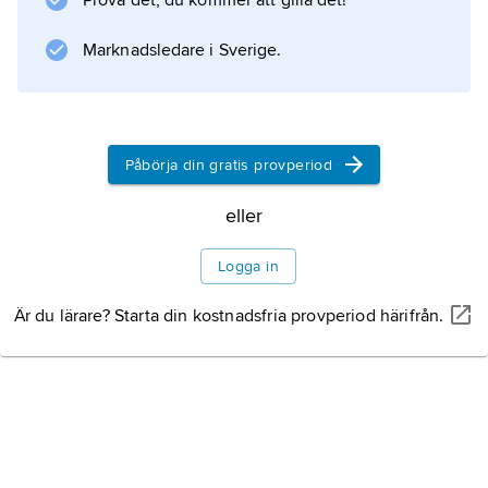
Prova det, du kommer att gilla det!
Marknadsledare i Sverige.
Information om artikeln
Påbörja din gratis provperiod
eller
Logga in
Är du lärare? Starta din kostnadsfria provperiod härifrån.