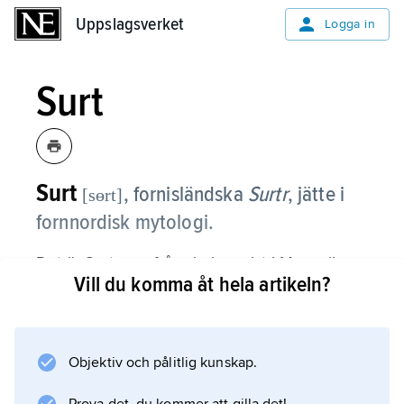
Uppslagsverket
Uppslagsverket
Logga in
Surt
Surt
,
fornisländska
Surtr
, jätte i
[sɵrt]
fornnordisk mytologi.
Det är Surt som från sin hemvist i Muspelhem
Vill du komma åt hela artikeln?
kommer ridande till Ragnarök och i kampen
mot asarna dräper Frej samt slutligen
ödelägger jorden med eld – i eddadikten
”Völuspá” den sista av fyra naturkatastrofer
Objektiv och pålitlig kunskap.
som drabbar jorden.