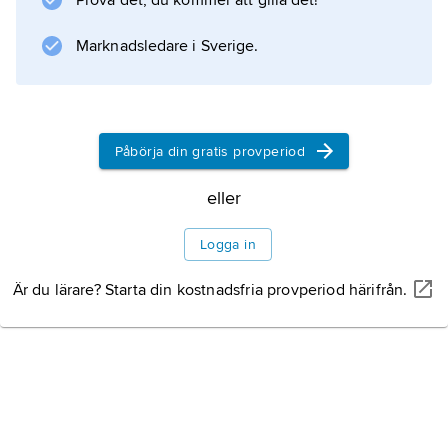
Prova det, du kommer att gilla det!
Marknadsledare i Sverige.
Påbörja din gratis provperiod
eller
Logga in
Är du lärare? Starta din kostnadsfria provperiod härifrån.