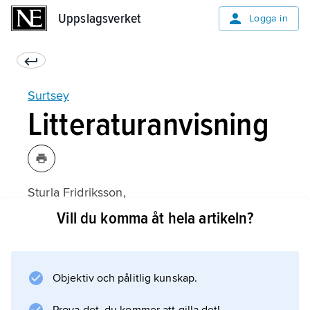
Uppslagsverket
Uppslagsverket
Logga in
Surtsey
Litteraturanvisning
Sturla Fridriksson,
Surtsey: Evolution of Life on a Volcanic Island
Vill du komma åt hela artikeln?
(1975).
Objektiv och pålitlig kunskap.
Information om artikeln