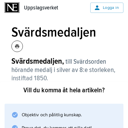
Uppslagsverket
Uppslagsverket
Logga in
Svärdsmedaljen
Svärdsmedaljen,
till Svärdsorden
hörande medalj i silver av 8:e storleken,
instiftad 1850.
Vill du komma åt hela artikeln?
Medaljen utdelades till manskap som korpral,
konstapel, båtsman och matros i krigsmakten
för minst 16 års tjänst; 1972–74 även till
plutonsofficerare.
Objektiv och pålitlig kunskap.