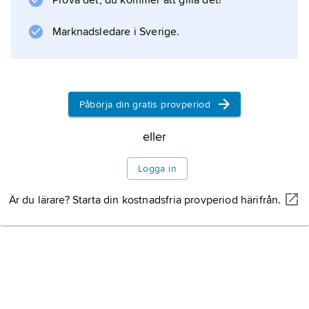
Prova det, du kommer att gilla det!
Marknadsledare i Sverige.
Information om artikeln
Påbörja din gratis provperiod
eller
Logga in
Är du lärare? Starta din kostnadsfria provperiod härifrån.