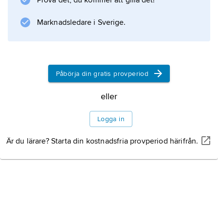
Prova det, du kommer att gilla det!
Marknadsledare i Sverige.
Information om artikeln
Påbörja din gratis provperiod
eller
Logga in
Är du lärare? Starta din kostnadsfria provperiod härifrån.