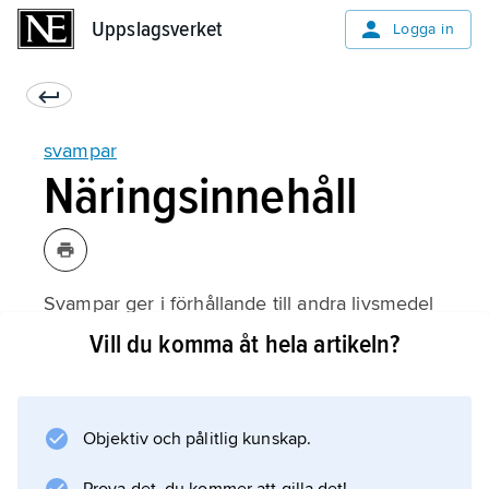
Uppslagsverket
Uppslagsverket
Logga in
svampar
Näringsinnehåll
Svampar ger i förhållande till andra livsmedel
ganska lite energi. Champinjoner stekta utan
Vill du komma åt hela artikeln?
fett har ett energivärde på 41 kcal per 100 g.
För filé av Quorn är energivärdet högre – 104
kcal per 100 g. Dessa siffror kan jämföras med
Objektiv och pålitlig kunskap.
energivärdet för ungsstekt kycklingbröst, som
är 134 kcal per 100 g.