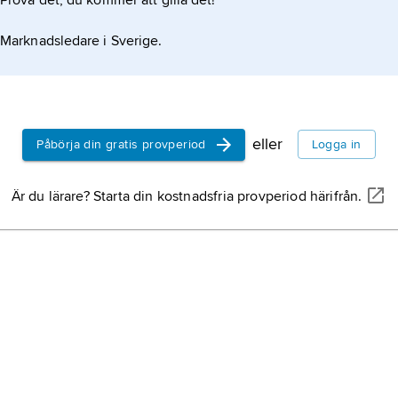
Prova det, du kommer att gilla det!
Marknadsledare i Sverige.
eller
Påbörja din gratis provperiod
Logga in
Är du lärare? Starta din kostnadsfria provperiod härifrån.