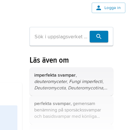
Logga in
Läs även om
imperfekta svampar
,
deuteromyceter
,
Fungi imperfecti
,
Deuteromycota
,
Deuteromycotina
,
anamorfa svampar som förökar sig
med konidier, dvs. orörliga och på
perfekta svampar,
gemensam
könlös väg bildade sporer.
benämning på sporsäckssvampar
och basidsvampar med könliga
stadier (teleomorfer), dvs.
fruktkroppar som utvecklar