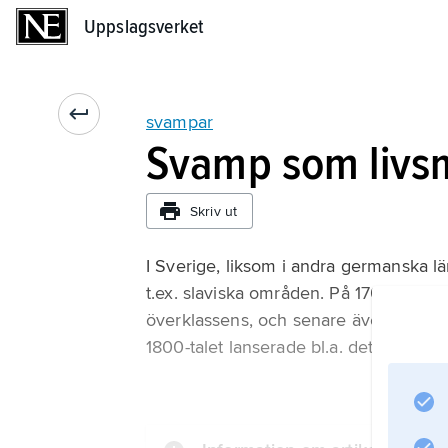
Uppslagsverket
Uppslagsverket
svampar
Svamp som livs
Skriv ut
I Sverige, liksom i andra germanska lä
t.ex. slaviska områden. På 1700-talet
överklassens, och senare även stadsbor
1800-talet lanserade bl.a. det Kongliga