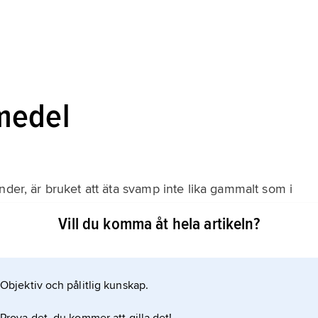
medel
nder, är bruket att äta svamp inte lika gammalt som i
 ändrade kontakten med det franska köket den svenska
Vill du komma åt hela artikeln?
nas, inställning till svamp som livsmedel. I slutet av
 Patriotiska Sällskapet
Objektiv och pålitlig kunskap.