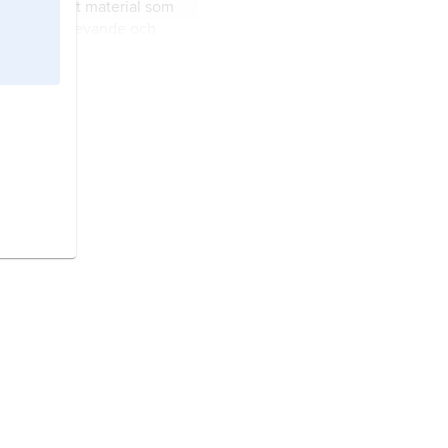
 av smittsamt material som
vara både levande och
de.
ces
, sammanfattande
 på vattenlevande,
djur i klasserna pirålar,
 broskfiskar och