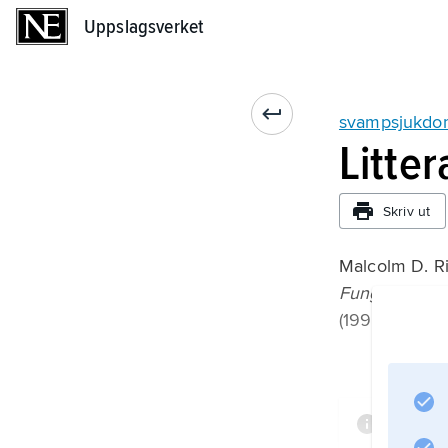
Uppslagsverket
Uppslagsverket
svampsjukdo
Litte
Skriv ut
Malcolm D. R
Fungal Infec
(1993).
Inform