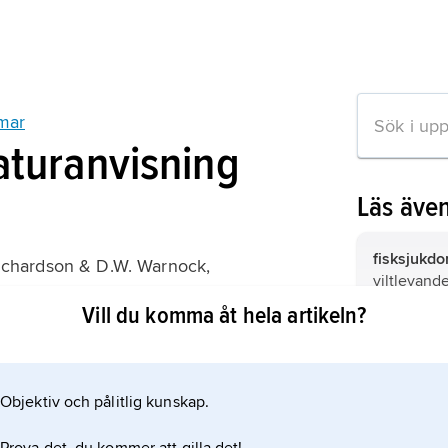
mar
raturanvisning
Läs äve
fisksjukdo
ichardson & D.W. Warnock,
viltlevande
tion: Diagnosis and Management
sjukdomar 
Vill du komma åt hela artikeln?
akvarium
.
antimikrob
behandlin
mikroorgan
Objektiv och pålitlig kunskap.
ation om artikeln
virus).