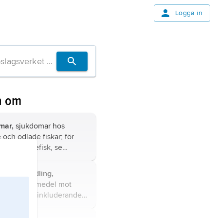
Logga in
n om
mar,
sjukdomar hos
 och odlade fiskar; för
hos akvariefisk, se
iell behandling,
g med läkemedel mot
ismer (här inkluderande