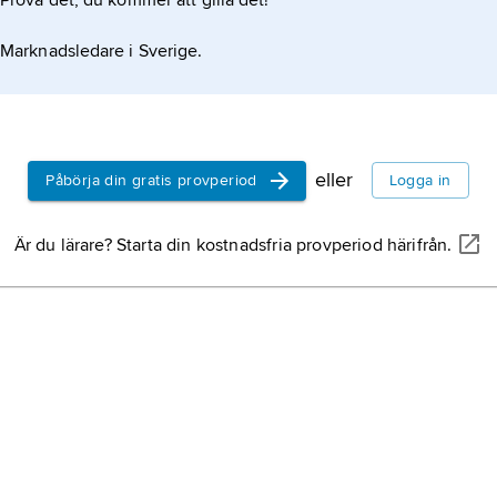
Prova det, du kommer att gilla det!
virus
, typ
kan anses 
Marknadsledare i Sverige.
icke levan
fiskar,
Pis
benämning
gälandande 
eller
Påbörja din gratis provperiod
Logga in
nejonögon,
benfiskar.
Är du lärare? Starta din kostnadsfria provperiod härifrån.