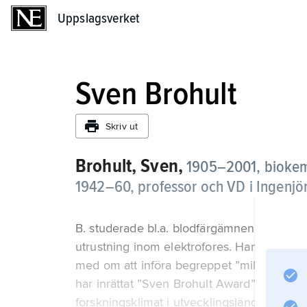
Uppslagsverket
Uppslagsverket
Sven Brohult
Skriv ut
Brohult, Sven,
1905–2001, biokemi
1942–60, professor och VD i Ingenj
B. studerade bl.a. blodfärgämnen hos vin
utrustning inom elektrofores. Han var ock
med om att införa begreppet ”miljövårdsfor
har inrättat ”Sven Brohult Award” som utde
forskningsklimat i utvecklingsländer.