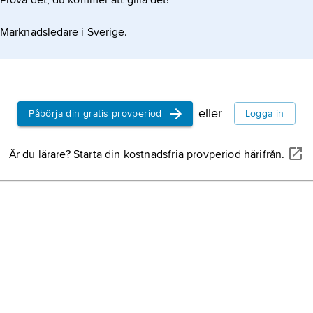
Prova det, du kommer att gilla det!
Marknadsledare i Sverige.
eller
Påbörja din gratis provperiod
Logga in
Är du lärare? Starta din kostnadsfria provperiod härifrån.