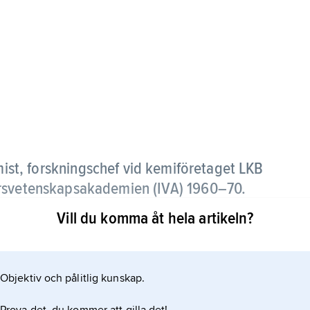
st, forskningschef vid kemiföretaget LKB
örsvetenskapsakademien (IVA) 1960–70.
Vill du komma åt hela artikeln?
bergssnäckan och utvecklade metoder och
så mycket engagerad i miljövårdsfrågor och var
skning”. International Foundation for Science (IFS)
Objektiv och pålitlig kunskap.
las för insatser inom forskning och