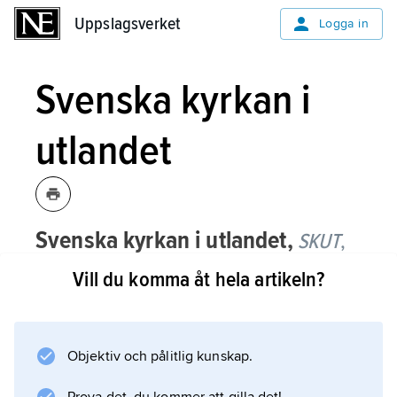
Uppslagsverket
Uppslagsverket
Logga in
Svenska kyrkan i
utlandet
Svenska kyrkan i utlandet,
SKUT
,
Svenska kyrkans verksamhet utomlands
Vill du komma åt hela artikeln?
bland utlandssvenskar, turister och
sjömän (25 länder 2011).
Objektiv och pålitlig kunskap.
Utlandsförsamlingarna tillhör Visby stift och
står under tillsyn av biskopen i Visby och