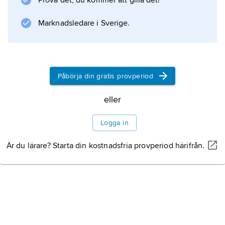
Prova det, du kommer att gilla det!
domkapitlet där. En nämnd tillsatt av
kyrkomötet med biskopen och åtta ledamöter
Marknadsledare i Sverige.
svarar för övergripande planering och
prioriteringar i verksamheten.
Litteraturanvisning
Påbörja din gratis provperiod
eller
Logga in
Information om artikeln
Är du lärare? Starta din kostnadsfria provperiod härifrån.