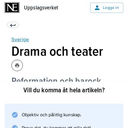
Uppslagsverket
Uppslagsverket
Logga in
Sverige
Drama och teater
Reformation och barock
Vill du komma åt hela artikeln?
Frihetstid och gustaviansk
epok
Objektiv och pålitlig kunskap.
Realism, naturalism och