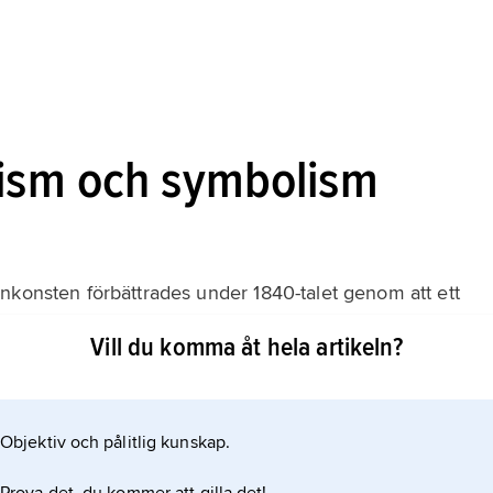
lism och symbolism
nkonsten förbättrades under 1840-talet genom att ett
etta medförde en livlig teaterverksamhet av konstnärligt
Vill du komma åt hela artikeln?
 kungliga teatermonopolet i Stockholm bröts i och med
ern, och under 1800-talets senare hälft tillkom
Objektiv och pålitlig kunskap.