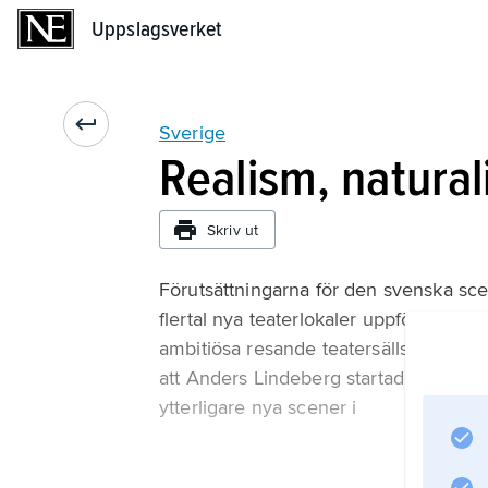
Uppslagsverket
Uppslagsverket
Sverige
Realism, natura
Skriv ut
Förutsättningarna för den svenska sce
flertal nya teaterlokaler uppfördes. D
ambitiösa resande teatersällskap. Det
att Anders Lindeberg startade Nya teat
ytterligare nya scener i