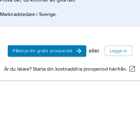
Prova det, du kommer att gilla det!
Marknadsledare i Sverige.
eller
Påbörja din gratis provperiod
Logga in
Är du lärare? Starta din kostnadsfria provperiod härifrån.