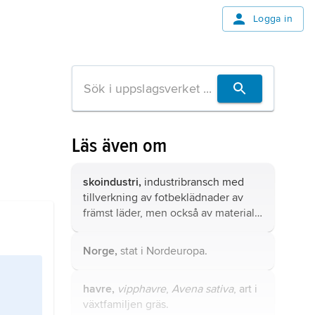
Logga in
Läs även om
skoindustri,
industribransch med
tillverkning av fotbeklädnader av
främst läder, men också av material
som gummi, plast och textil.
Norge,
stat i Nordeuropa.
havre,
vipphavre
,
Avena sativa
, art i
växtfamiljen gräs.