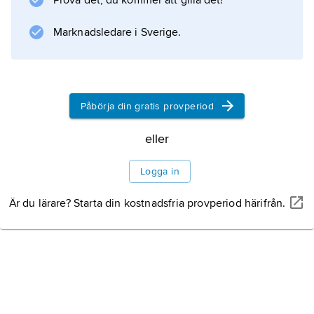
Prova det, du kommer att gilla det!
kretsarna
Marknadsledare i Sverige.
Information om artikeln
Påbörja din gratis provperiod
eller
Logga in
Är du lärare? Starta din kostnadsfria provperiod härifrån.