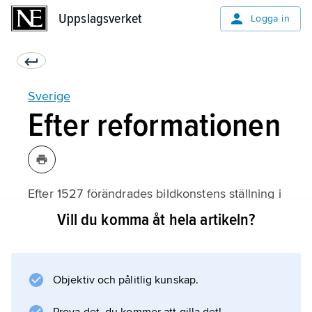
Uppslagsverket
Uppslagsverket
Logga in
Sverige
Efter reformationen
Efter 1527 förändrades bildkonstens ställning i
Sverige radikalt. Det skulle dröja ett halvsekel
Vill du komma åt hela artikeln?
innan kyrkorna ens i blygsam skala började
beställa ny bildutsmyckning, och det blev i
stället kungen och adeln som stod för de
Objektiv och pålitlig kunskap.
flesta konstförvärven – även för den kyrkliga
miljön. Det blev nu inom de härskande