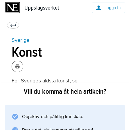
Uppslagsverket
Uppslagsverket
Logga in
Sverige
Konst
För Sveriges äldsta konst, se
hällristningar
Vill du komma åt hela artikeln?
,
bildstenar
och
Objektiv och pålitlig kunskap.
runinskrifter
.