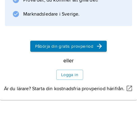
Prova det, du kommer att gilla det!
Medeltiden
Marknadsledare i Sverige.
Efter reformationen
1800-talet
Påbörja din gratis provperiod
1900- och 2000-talet
eller
Logga in
Är du lärare? Starta din kostnadsfria provperiod härifrån.
Information om artikeln