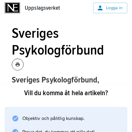
Uppslagsverket
Uppslagsverket
Logga in
Sveriges
Psykologförbund
Sveriges Psykologförbund,
Psykologförbundet
,
fackförbund inom
Vill du komma åt hela artikeln?
Saco
som organiserar psykologer samt
studerande till sådan utbildning.
Objektiv och pålitlig kunskap.
Sveriges Psykologförbund bildades 1955
genom sammanslagning av