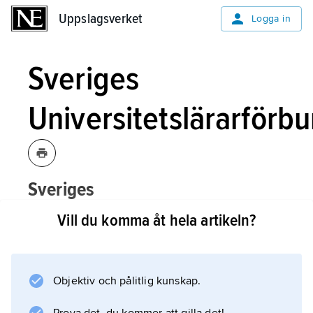
Uppslagsverket
Uppslagsverket
Logga in
Sveriges
Universitetslärarförb
Sveriges
Universitetslärarförbund,
tidigare
Vill du komma åt hela artikeln?
namn på fackförbundet
SULF
.
Objektiv och pålitlig kunskap.