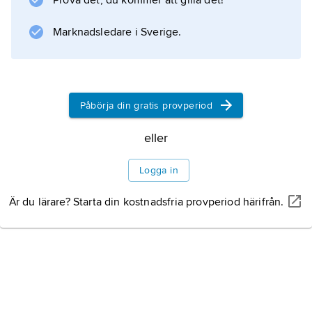
Prova det, du kommer att gilla det!
Information om artikeln
Marknadsledare i Sverige.
Påbörja din gratis provperiod
eller
Logga in
Är du lärare? Starta din kostnadsfria provperiod härifrån.