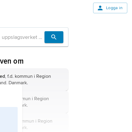
Logga in
även om
ved
, f.d. kommun i Region
and, Danmark.
se
, f.d. kommun i Region
and, Danmark.
øse
, f.d. kommun i Region
and, Danmark.