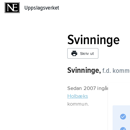
Uppslagsverket
Uppslagsverket
Svinninge
Skriv ut
Svinninge,
f.d. komm
Sedan 2007 ingår Svinning
Holbæks
kommun.