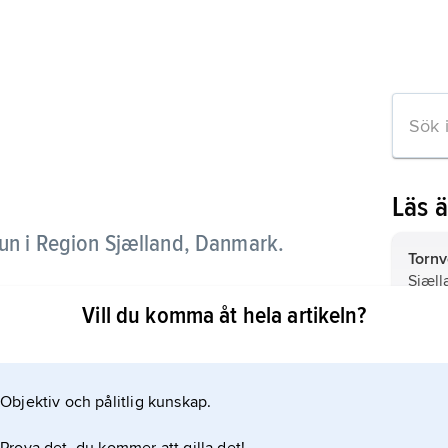
Läs 
un i Region Sjælland, Danmark.
Torn
Sjæll
e i
Vill du komma åt hela artikeln?
Tøllø
Sjæll
Objektiv och pålitlig kunskap.
Jernl
Sjæll