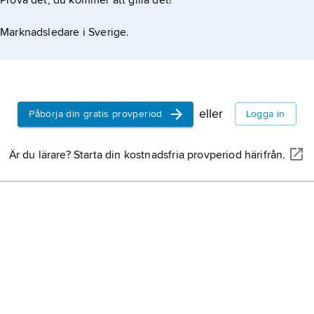
Prova det, du kommer att gilla det!
keln
Hash
Marknadsledare i Sverige.
Sjæll
Hval
Sjæll
eller
Påbörja din gratis provperiod
Logga in
Vallø
Sjæll
Är du lärare? Starta din kostnadsfria provperiod härifrån.
Flad
Sjæll
Møn
,
Danm
Gund
Sjæll