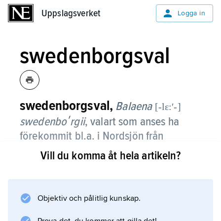
Uppslagsverket
Uppslagsverket
Logga in
swedenborgsval
swedenborgsval,
Balaena
[-lɛ:ʹ-]
swe­den­boʹrgii
,
valart som anses ha
förekommit bl.a. i Nordsjön från
inlandsisens avsmältning och fram till
Vill du komma åt hela artikeln?
för ca 8 000 år sedan, och därefter dött
ut.
Objektiv och pålitlig kunskap.
Ett tiotal benfynd av arten finns från
Västsverige. Eftersom det är svårt att