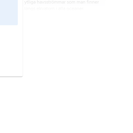
ytliga havsströmmar som man finner
längs ekvatorn i alla oceaner.
jetströmsregionerna,
områden i
havet med starka, koncentrerade
strömmar utmed oceanernas västra
ränder inom de subtropiska
områdena; dvs.
brun noddy,
tidigare
vitpannad
noddy och dumsnuttärna
,
Anous
stolidus
, art i fågelfamiljen
måsfåglar.
Stilla havet,
Stora oceanen
,
Pacifiken
, den största av de tre
oceanerna, vilken upptar en
tredjedel av jordens yta.