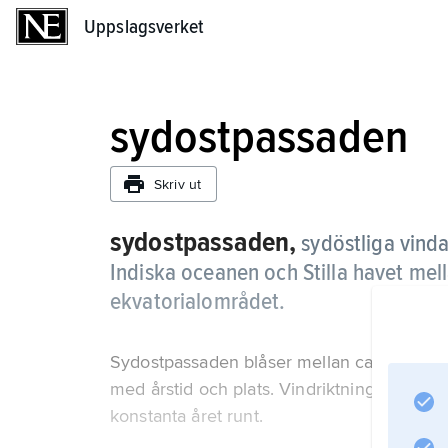
Uppslagsverket
Uppslagsverket
sydostpassaden
Skriv ut
sydostpassaden,
sydöstliga vinda
Indiska oceanen och Stilla havet mel
ekvatorialområdet.
Sydostpassaden blåser mellan ca 30° sydlig
med årstid och plats. Vindriktningen och vi
konstanta året runt.