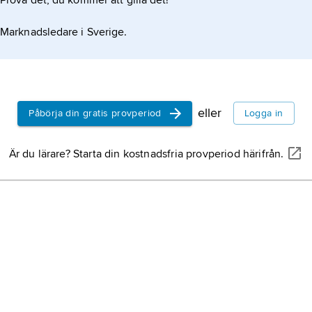
Prova det, du kommer att gilla det!
Marknadsledare i Sverige.
eller
Påbörja din gratis provperiod
Logga in
Är du lärare? Starta din kostnadsfria provperiod härifrån.