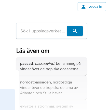
Logga in
Läs även om
passad
,
passadvind
, benämning på
vindar över de tropiska oceanerna.
nordostpassaden,
nordöstliga
vindar över de tropiska delarna av
Atlanten och Stilla havet.
ekvatorialströmmar,
system av