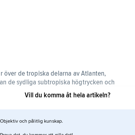
r över de tropiska delarna av Atlanten,
lan de sydliga subtropiska högtrycken och
Vill du komma åt hela artikeln?
 bredd ungefär till ekvatorn, något varierande
ndhastigheten (8–10 m/s) är praktiskt taget
Objektiv och pålitlig kunskap.