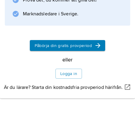
Prova det, du kommer att gilla det!
den
Marknadsledare i Sverige.
Information om artikeln
Påbörja din gratis provperiod
eller
Logga in
Är du lärare? Starta din kostnadsfria provperiod härifrån.