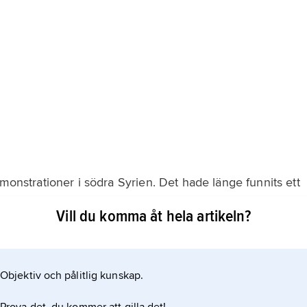
emonstrationer i södra Syrien. Det hade länge funnits ett
tiskt förtryck och fattigdom under presidenterna
Vill du komma åt hela artikeln?
Assad (2000–24), vilka styrde Syrien genom
anterna inspirerades av den så kallade
Objektiv och pålitlig kunskap.