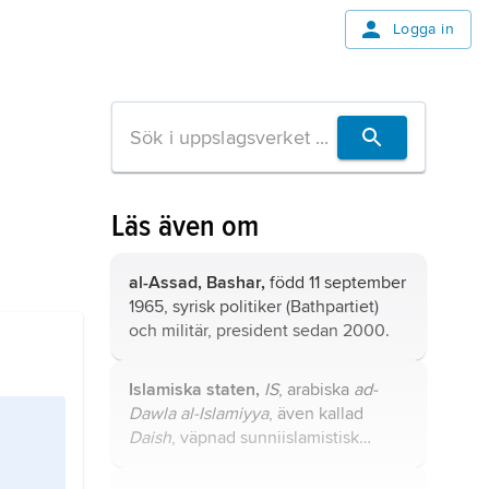
Logga in
Läs även om
al-Assad, Bashar,
född 11 september
1965, syrisk politiker (
Bathpartiet
)
och militär, president sedan 2000.
Islamiska staten,
IS
, arabiska
ad-
Dawla al-Islamiyya
, även kallad
Daish
, väpnad sunniislamistisk
rörelse, främst aktiv i Irak och Syrien,
stämplad som en