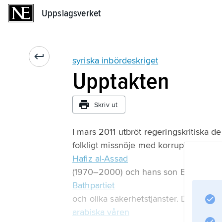
Uppslagsverket
Uppslagsverket
syriska inbördeskriget
Upptakten
Skriv ut
I mars 2011 utbröt regeringskritiska d
folkligt missnöje med korruption, poli
Hafiz al-Assad
(1970–2000) och hans son Bashar al-
Bathpartiet
och olika säkerhetstjänster. Demonstr
arabiska våren