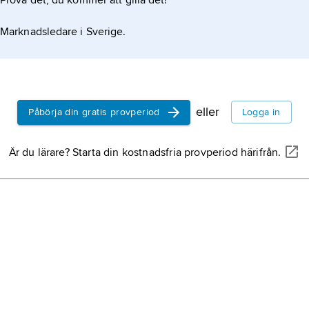
Prova det, du kommer att gilla det!
Marknadsledare i Sverige.
eller
Påbörja din gratis provperiod
Logga in
Är du lärare? Starta din kostnadsfria provperiod härifrån.