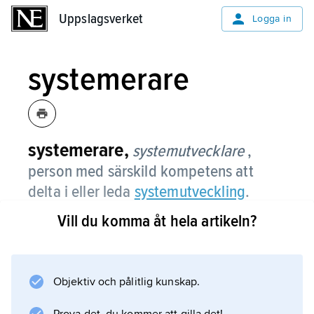
Uppslagsverket
Uppslagsverket
Logga in
systemerare
systemerare,
systemutvecklare
,
person med särskild kompetens att
delta i eller leda
systemutveckling
.
Vill du komma åt hela artikeln?
Utbildningen för verksamheten har
informatik
(administrativ databehandling) som
huvudämne (se
Objektiv och pålitlig kunskap.
informationsbehandling