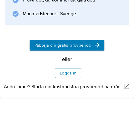
Prova det, du kommer att gilla det!
).
Marknadsledare i Sverige.
Information om artikeln
Påbörja din gratis provperiod
eller
Logga in
Är du lärare? Starta din kostnadsfria provperiod härifrån.