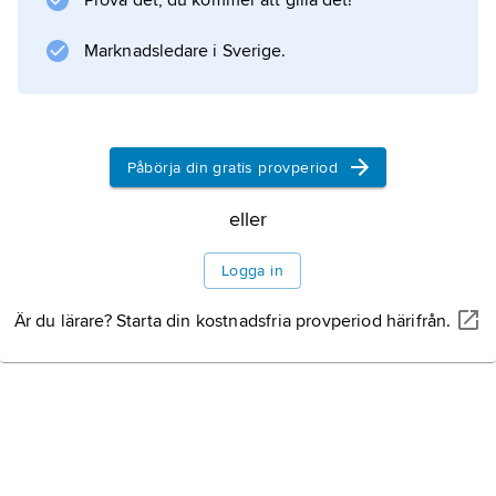
Prova det, du kommer att gilla det!
Information om artikeln
Marknadsledare i Sverige.
Påbörja din gratis provperiod
eller
Logga in
Är du lärare? Starta din kostnadsfria provperiod härifrån.