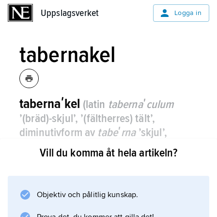
Uppslagsverket
Uppslagsverket
Logga in
tabernakel
tabernaʹkel
(latin
tabernaʹculum
’(bräd)-skjul’, ’(fältherres) tält’,
diminutivform av
tabeʹrna
’skjul’,
’hydda’; ’härbärge’)
,
förvaringsplats för
Vill du komma åt hela artikeln?
sakramentet, se
sakramentshus
.
Objektiv och pålitlig kunskap.