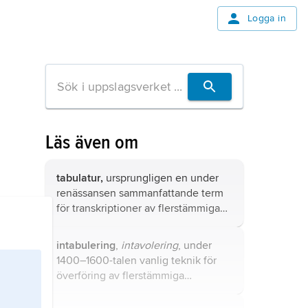
Logga in
Läs även om
tabulatur,
ursprungligen en under
renässansen sammanfattande term
för transkriptioner av flerstämmiga
vokalsatser, vanligen från så kallade
stämböcker, till notationer
intabulering
,
intavolering
, under
anpassade för soloinstrument, till
1400–1600-talen vanlig teknik för
exempel orgel, klaver eller luta.
överföring av flerstämmiga
vokalverk till musik för
soloinstrument (orgel, cembalo, luta