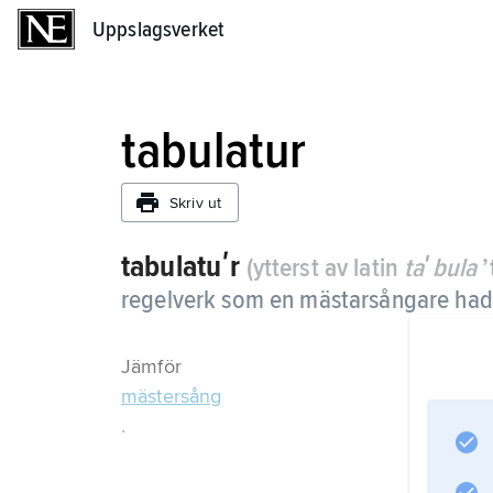
Uppslagsverket
Uppslagsverket
tabulatur
Skriv ut
tabulatuʹr
(ytterst av latin
taʹbula
’
regelverk som en mästarsångare hade 
Jämför
mästersång
.