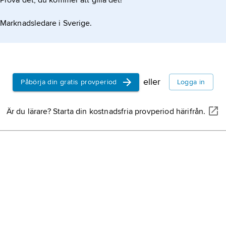
Prova det, du kommer att gilla det!
Marknadsledare i Sverige.
eller
Påbörja din gratis provperiod
Logga in
Är du lärare? Starta din kostnadsfria provperiod härifrån.