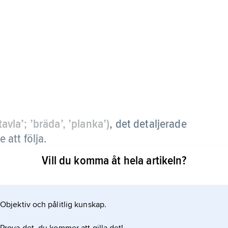
tavla’; ’bräda’, ’planka’)
,
det detaljerade
att följa.
Vill du komma åt hela artikeln?
Objektiv och pålitlig kunskap.