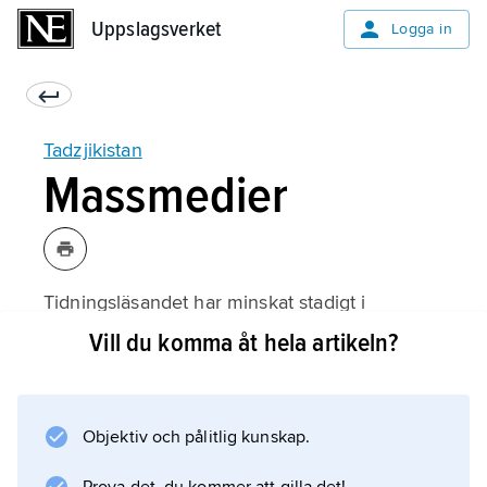
Uppslagsverket
Uppslagsverket
Logga in
Tadzjikistan
Massmedier
Tidningsläsandet har minskat stadigt i
Tadzjikistan sedan mitten av 1990-talet på
Vill du komma åt hela artikeln?
grund av försämrade hushållsinkomster.
Tidningar med svag ekonomi har dessutom
haft svårt att överleva myndigheternas
Objektiv och pålitlig kunskap.
sanktioner i samband med valen. 2008
understeg den samlade upplagan av alla