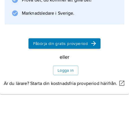
Prova det, du kommer att gilla det!
tidningar i Tadzjikistan 200 000 exemplar.
Störst är veckotidningen
Marknadsledare i Sverige.
Charhi Gardun
(’Ödets
Påbörja din gratis provperiod
eller
Information om artikeln
Logga in
Är du lärare? Starta din kostnadsfria provperiod härifrån.