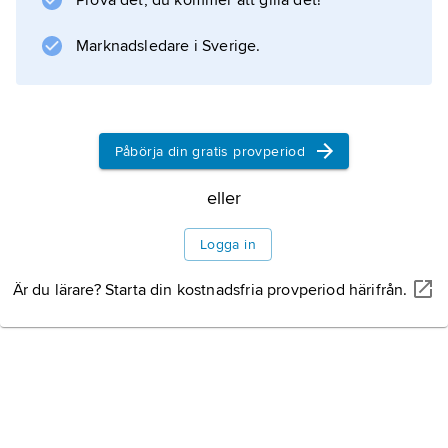
Prova det, du kommer att gilla det!
Information om artikeln
Marknadsledare i Sverige.
Påbörja din gratis provperiod
eller
Logga in
Är du lärare? Starta din kostnadsfria provperiod härifrån.