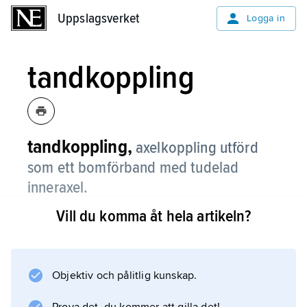
Uppslagsverket
Uppslagsverket
Logga in
tandkoppling
tandkoppling,
axelkoppling utförd
som ett bomförband med tudelad
inneraxel.
Vill du komma åt hela artikeln?
Bomformen är axiellt avrundad för att viss
excentricitet och riktningsavvikelse ska
medges.
Objektiv och pålitlig kunskap.