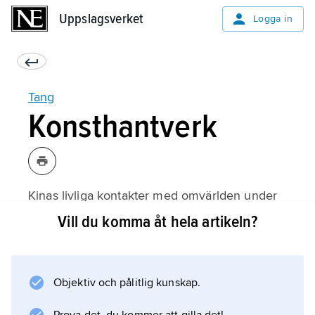
Uppslagsverket
Uppslagsverket
Logga in
Tang
Konsthantverk
Kinas livliga kontakter med omvärlden under
Tangperioden återspeglas bl.a. i
Vill du komma åt hela artikeln?
konsthantverket, där nya tekniker, former och
dekorer introducerades. Särskilt
keramiktillverkningen förbättrades och
Objektiv och pålitlig kunskap.
vidareutvecklades. Formerna lånades ofta från
persiskt silver, och dekoren hämtade sina