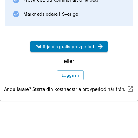
Prova det, du kommer att gilla det!
förebilder från Bysans, Indien eller Persien. En
nyhet inom lergodset, i synnerhet
Marknadsledare i Sverige.
gravkeramiken, var
sancai
, en
Påbörja din gratis provperiod
eller
Information om artikeln
Logga in
Är du lärare? Starta din kostnadsfria provperiod härifrån.