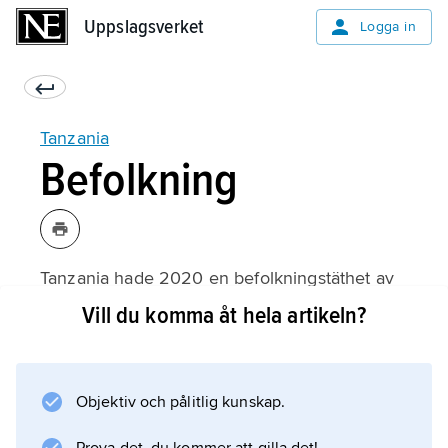
Uppslagsverket
Uppslagsverket
Logga in
Tanzania
Befolkning
Tanzania hade 2020 en befolkningstäthet av
63 invånare per km
Vill du komma åt hela artikeln?
2
; befolkningen är dock mycket ojämnt
fördelad. Större delen av landet är ganska
Objektiv och pålitlig kunskap.
glest bebott, men vissa områden, till exempel.
Kilimanjaros sluttningar och vid Malawisjön,