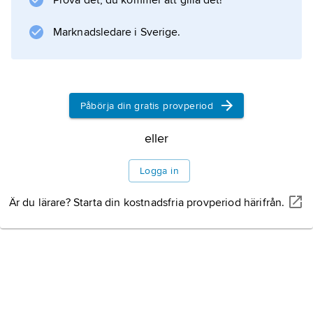
Prova det, du kommer att gilla det!
uppvisar stora befolkningskoncentrationer.
Delar av högländerna i mellersta Tanzania
Marknadsledare i Sverige.
samt områdena söder om Victoriasjön
Påbörja din gratis provperiod
Information om artikeln
eller
Logga in
Är du lärare? Starta din kostnadsfria provperiod härifrån.