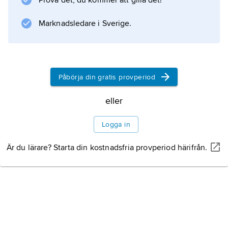
Prova det, du kommer att gilla det!
Marknadsledare i Sverige.
Information om artikeln
Påbörja din gratis provperiod
eller
Logga in
Är du lärare? Starta din kostnadsfria provperiod härifrån.