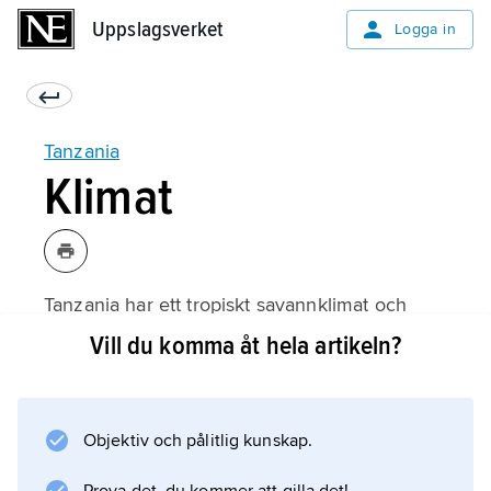
Uppslagsverket
Uppslagsverket
Logga in
Tanzania
Klimat
Tanzania har ett tropiskt savannklimat och
stäppklimat på högplatåerna. Temperaturen
Vill du komma åt hela artikeln?
varierar mycket litet under året, men
dygnsvariationerna är betydligt större. Dar es-
Salaam vid kusten har 26 °C som
Objektiv och pålitlig kunskap.
årsmedeltemperatur och Tabora på högplatån
23 °C.