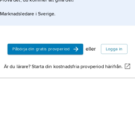
Prova det, du kommer att gilla det!
Marknadsledare i Sverige.
eller
Påbörja din gratis provperiod
Logga in
Är du lärare? Starta din kostnadsfria provperiod härifrån.