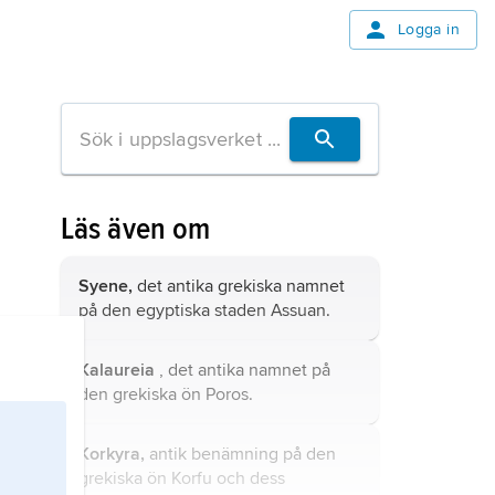
Logga in
Läs även om
Syene,
det antika grekiska namnet
på den egyptiska staden
Assuan
.
Kalaureia
, det antika namnet på
den grekiska ön
Poros
.
Korkyra,
antik benämning på den
grekiska ön
Korfu
och dess