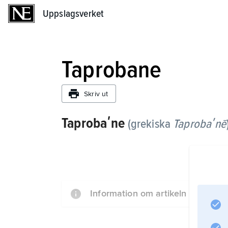
Uppslagsverket
Uppslagsverket
Taprobane
Skriv ut
Taprobaʹne
(grekiska
Taprobaʹnē
Information om artikeln