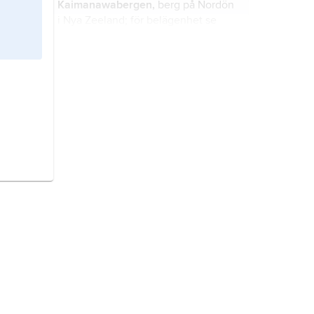
Kaimanawabergen,
berg på Nordön
i Nya Zeeland; för belägenhet se
landskarta
Nya Zeeland
.
Hikurangi,
berg på Nordön i Nya
Zeeland; 1 754 m ö.h. För belägenhet
se landskarta
Nya Zeeland
.
Wanganui,
stad på Nordön i Nya
Zeeland; för belägenhet se
landskarta
Nya Zeeland
.
Aucklandhalvön,
halvö på Nordön i
Nya Zeeland; för belägenhet se
landskarta
Nya Zeeland
.
Kaikohe,
stad på Nordön i Nya
Zeeland; för belägenhet se
landskarta
Nya Zeeland
.