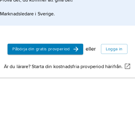
Prova det, du kommer att gilla det!
Marknadsledare i Sverige.
eller
Påbörja din gratis provperiod
Logga in
Är du lärare? Starta din kostnadsfria provperiod härifrån.