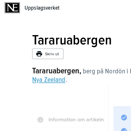
Uppslagsverket
Uppslagsverket
Tararuabergen
Skriv ut
Tararuabergen,
berg på Nordön i 
Nya Zeeland
.
Information om artikeln