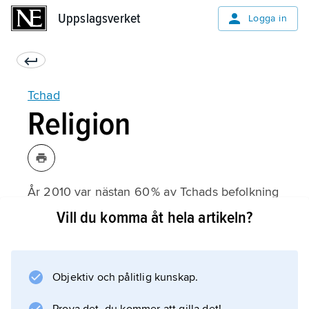
Uppslagsverket
Uppslagsverket
Logga in
Tchad
Religion
År 2010 var nästan 60 % av Tchads befolkning
muslimer. Islam kom till landet redan på 600-
Vill du komma åt hela artikeln?
talet genom generalen Uqba ibn Nafi (622–
83), som stod i
umayyaddynastins
Objektiv och pålitlig kunskap.
tjänst.
Sufismen