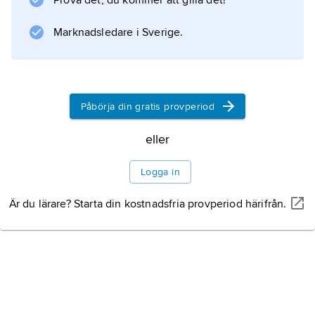
Prova det, du kommer att gilla det!
har en stark ställning; särskilt framträdande
sufiska ordnar är Tijaniya, som har
Marknadsledare i Sverige.
inkorporerat en del lokala afrikanska element i
sin religionsutövning, samt
Påbörja din gratis provperiod
eller
Information om artikeln
Logga in
Är du lärare? Starta din kostnadsfria provperiod härifrån.