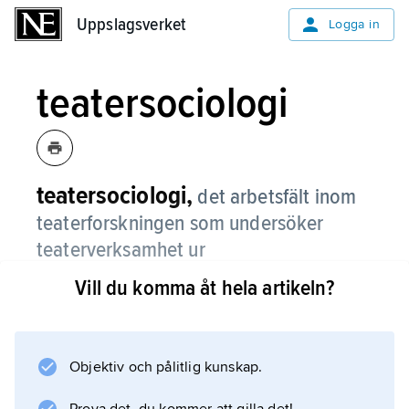
Uppslagsverket
Uppslagsverket
Logga in
teatersociologi
teatersociologi,
det arbetsfält inom
teaterforskningen som undersöker
teaterverksamhet ur
samhällsperspektiv.
Vill du komma åt hela artikeln?
Teatersociologiska aspekter kan tillämpas på
samtliga delar av teater, exempelvis på
dramats innehåll, skådespelarnas och andra
Objektiv och pålitlig kunskap.
artisters yrkesroll, samhällsstatus och historia,