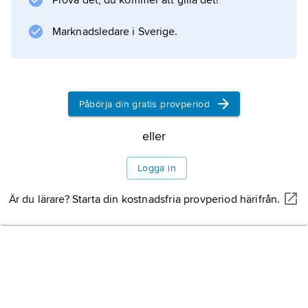
Prova det, du kommer att gilla det!
Information om artikeln
Marknadsledare i Sverige.
Påbörja din gratis provperiod
eller
Logga in
Är du lärare? Starta din kostnadsfria provperiod härifrån.