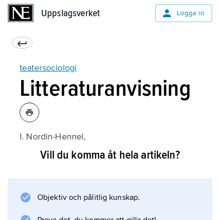
Uppslagsverket
Uppslagsverket
Logga in
teatersociologi
Litteraturanvisning
I. Nordin-Hennel,
Mod och försakelse: Livs- och
Vill du komma åt hela artikeln?
yrkesbetingelser för Konglig Theaterns
skådespelerskor 1813–1863
(1997);
Objektiv och pålitlig kunskap.