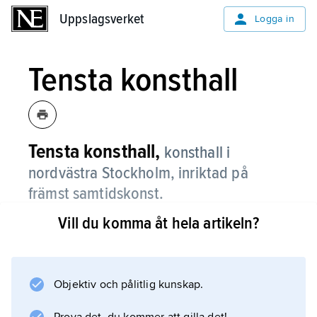
Uppslagsverket
Uppslagsverket
Logga in
Tensta konsthall
Tensta konsthall,
konsthall i
nordvästra Stockholm, inriktad på
främst samtidskonst.
Vill du komma åt hela artikeln?
Den öppnades 1998 i samband med att
Stockholm var europeisk kulturhuvudstad och
drivs som en stiftelse med stöd från bl.a.
Stockholms stad och Allmänna arvsfonden.
Objektiv och pålitlig kunskap.
Förutom att arrangera utställningar bedriver