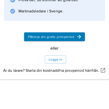
Prova det, du kommer att gilla det!
Tensta konsthall pedagogisk verksamhet i
närområdet.
Marknadsledare i Sverige.
Information om artikeln
Påbörja din gratis provperiod
eller
Logga in
Är du lärare? Starta din kostnadsfria provperiod härifrån.