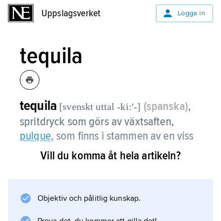
Uppslagsverket
Uppslagsverket
Logga in
tequila
tequila
(spanska)
,
[svenskt uttal -ki:ʹ-]
spritdryck som görs av växtsaften,
pulque
, som finns i stammen av en viss
agaveart.
Vill du komma åt hela artikeln?
Tequila får produceras endast i den
mexikanska delstaten Jalisco, runt staden
Tequila samt i grannområdena Guanajuato,
Objektiv och pålitlig kunskap.
Michoacán, Nayarit och Tamaulipas. För att