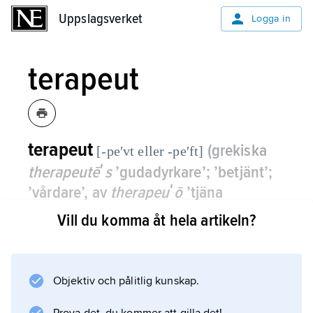
Uppslagsverket
Uppslagsverket
Logga in
terapeut
terapeut
(grekiska
[-peʹvt eller -peʹft]
therapeutēʹs
’gudadyrkare’; ’betjänt’;
’vårdare’, av
therapeuʹō
’tjäna
(gudarna)’; ’vårda’)
,
den som utför
Vill du komma åt hela artikeln?
behandling,
terapi
.
Objektiv och pålitlig kunskap.