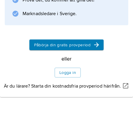
Prova det, du kommer att gilla det!
Information om artikeln
Marknadsledare i Sverige.
Påbörja din gratis provperiod
eller
Logga in
Är du lärare? Starta din kostnadsfria provperiod härifrån.