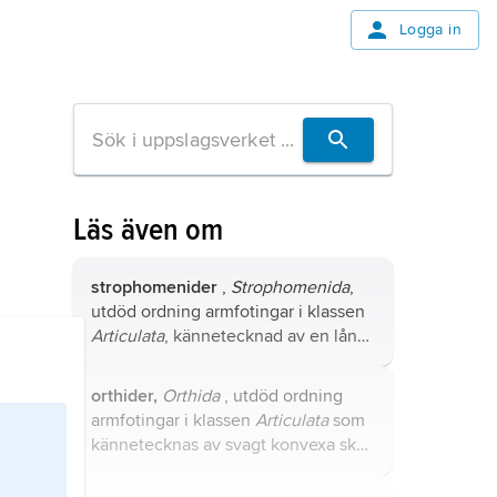
Logga in
Läs även om
strophomenider
,
Strophomenida
,
utdöd ordning armfotingar i klassen
Articulata
, kännetecknad av en lång,
rak låsrand och avsaknad av stjälk
(pedikel) hos de flesta vuxna former.
orthider,
Orthida
, utdöd ordning
armfotingar i klassen
Articulata
som
kännetecknas av svagt konvexa skal
med en lång, rak låsrand.