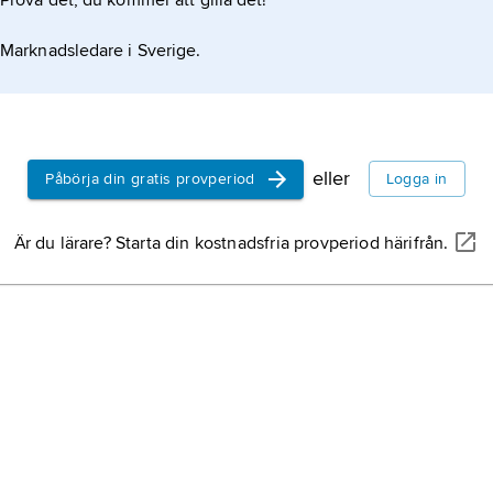
Prova det, du kommer att gilla det!
Marknadsledare i Sverige.
eller
Påbörja din gratis provperiod
Logga in
Är du lärare? Starta din kostnadsfria provperiod härifrån.