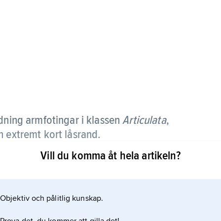
rdning armfotingar i klassen
Articulata
,
h extremt kort låsrand.
Vill du komma åt hela artikeln?
bratulider har funnits ända sedan äldre devon (för ca
nliga i lager från mesozoikum och framåt (yngre än
släkten, vilket gör terebratuliderna till den artrikaste
Objektiv och pålitlig kunskap.