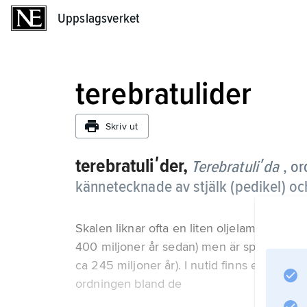
Uppslagsverket
Uppslagsverket
terebratulider
Skriv ut
terebratuliʹder,
Terebratuliʹda
, o
kännetecknade av stjälk (pedikel) oc
Skalen liknar ofta en liten oljelampa. Tere
400 miljoner år sedan) men är speciellt va
ca 245 miljoner år). I nutid finns ett 40-tal 
ordningen bland de