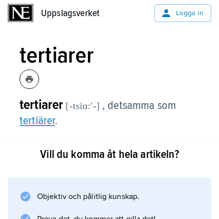
Uppslagsverket
Uppslagsverket
Logga in
tertiarer
tertiarer
, detsamma som
[-tsiɑ:ʹ-]
tertiärer
.
Vill du komma åt hela artikeln?
Information om artikeln
Objektiv och pålitlig kunskap.