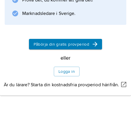
Prova det, du kommer att gilla det!
Marknadsledare i Sverige.
Påbörja din gratis provperiod
eller
Logga in
Är du lärare? Starta din kostnadsfria provperiod härifrån.