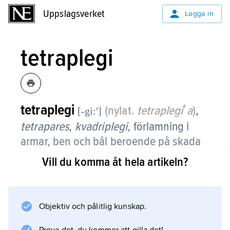
Uppslagsverket
Uppslagsverket
Logga in
tetraplegi
tetraplegi
(nylat.
tetraplegiʹa
)
,
[-gi:ʹ]
tetrapares
,
kvadriplegi
, förlamning i
armar, ben och bål beroende på skada
eller sjukdom som drabbat
Vill du komma åt hela artikeln?
ryggmärgens halsdel.
Förutom att förlamning uppstår blir känseln
Objektiv och pålitlig kunskap.
nedsatt nedanför skadenivån. Tömningen av
tarmen och urinblåsan blir försvårad. Den