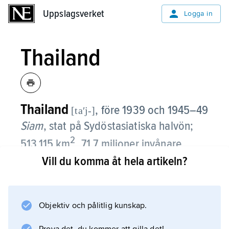
Uppslagsverket
Uppslagsverket
Logga in
Thailand
Thailand
, före 1939 och 1945–49
[taʹj-]
Siam
,
stat på Sydöstasiatiska halvön;
2
513 115 km
, 71,7 miljoner invånare
(2024).
Vill du komma åt hela artikeln?
Thailand omfattar Chao Phrayas flodslätt,
omgivande bergskedjor, Koratplatån i nordöst
Objektiv och pålitlig kunskap.
samt norra delen av den smala
Malackahalvön. Landet gränsar i väster och