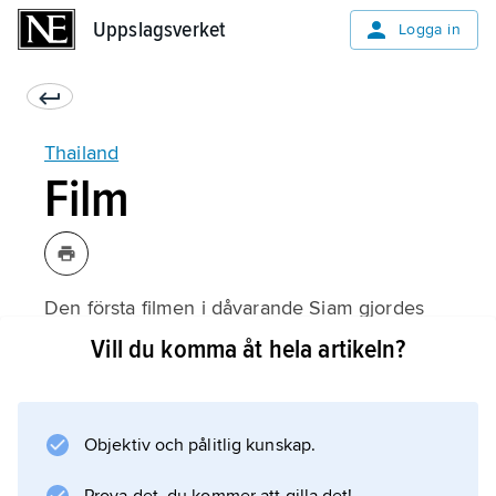
Uppslagsverket
Uppslagsverket
Logga in
Thailand
Film
Den första filmen i dåvarande Siam gjordes
redan 1900 av en yngre bror till kung Rama V,
Vill du komma åt hela artikeln?
den första långfilmen kom 1927 och den
första ljudfilmen 1932. Någon filmindustri att
tala om fanns inte förrän på 1930-talet, då Sri
Objektiv och pålitlig kunskap.
Krung Talkie Film Company etablerades med
en produktion på tre–fyra filmer