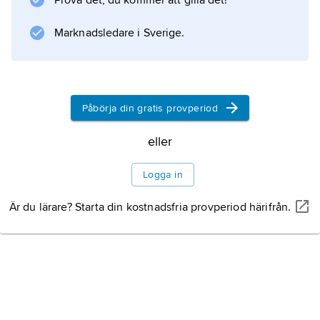
Prova det, du kommer att gilla det!
Marknadsledare i Sverige.
Information om artikeln
Påbörja din gratis provperiod
eller
Logga in
Är du lärare? Starta din kostnadsfria provperiod härifrån.