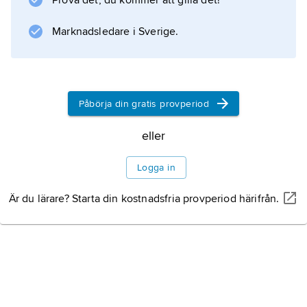
Prova det, du kommer att gilla det!
Marknadsledare i Sverige.
Påbörja din gratis provperiod
eller
Logga in
Är du lärare? Starta din kostnadsfria provperiod härifrån.