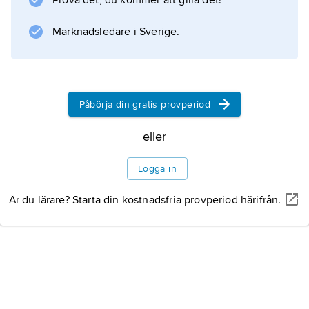
Prova det, du kommer att gilla det!
Marknadsledare i Sverige.
Påbörja din gratis provperiod
eller
Logga in
Är du lärare? Starta din kostnadsfria provperiod härifrån.