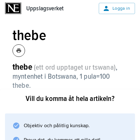
Uppslagsverket
Uppslagsverket
Logga in
thebe
thebe
(ett ord upptaget ur tswana)
,
myntenhet i Botswana, 1 pula=100
thebe.
Vill du komma åt hela artikeln?
Information om artikeln
Objektiv och pålitlig kunskap.