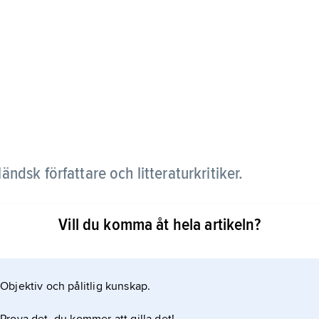
ndsk författare och litteraturkritiker.
Vill du komma åt hela artikeln?
akligen åt dramatiskt författarskap, bland annat
che
Objektiv och pålitlig kunskap.