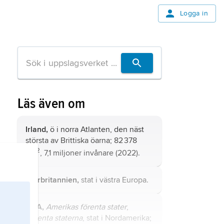
Logga in
Läs även om
Irland,
ö i norra Atlanten, den näst
största av Brittiska öarna; 82 378
2
km
, 7,1 miljoner invånare (2022).
Storbritannien,
stat i västra Europa.
USA,
Amerikas förenta stater
,
Förenta staterna
, stat i Nordamerika;