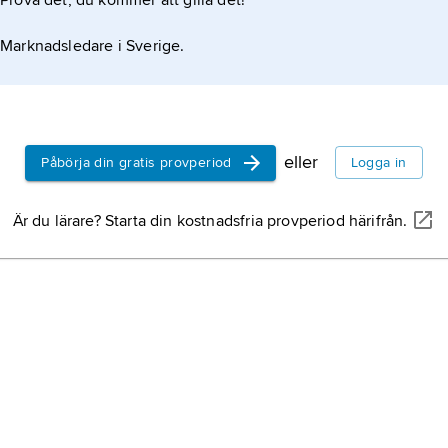
Prova det, du kommer att gilla det!
atre
Marknadsledare i Sverige.
d verklighet, och det
eller
Påbörja din gratis provperiod
Logga in
Är du lärare? Starta din kostnadsfria provperiod härifrån.