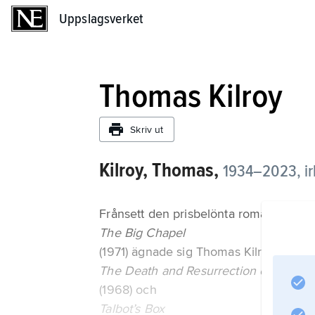
Uppslagsverket
Uppslagsverket
Thomas Kilroy
Skriv ut
Kilroy, Thomas,
1934–2023, irlä
Frånsett den prisbelönta romanen
The Big Chapel
(1971) ägnade sig Thomas Kilroy huvuds
The Death and Resurrection of Mr Ro
(1968) och
Talbot’s Box