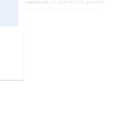
matematik
, en abstrakt och generell
vetenskap för problemlösning och
metodutveckling.
kemi,
vetenskapen om materiella
ämnens sammansättning,
egenskaper och omvandlingar.
biologi
, vetenskapen om de levande
organismerna.
Eritrea,
stat i nordöstra Afrika.
Irland,
ö i norra Atlanten, den näst
största av Brittiska öarna; 82 378
2
km
, 7,1 miljoner invånare (2022).
Nicaragua
, stat i Centralamerika.