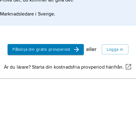
Prova det, du kommer att gilla det!
Marknadsledare i Sverige.
eller
Påbörja din gratis provperiod
Logga in
Är du lärare? Starta din kostnadsfria provperiod härifrån.