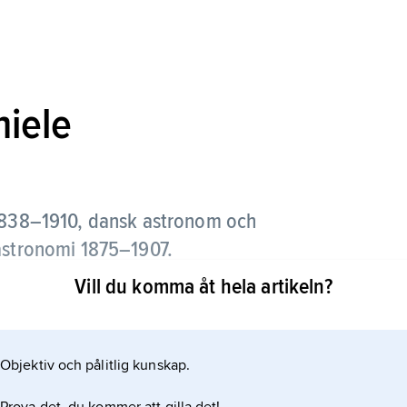
hiele
838–1910, dansk astronom och
 astronomi 1875–1907.
Vill du komma åt hela artikeln?
kningen av dubbelstjärnors banor. Han var en
resultat fick dock liten internationell
Objektiv och pålitlig kunskap.