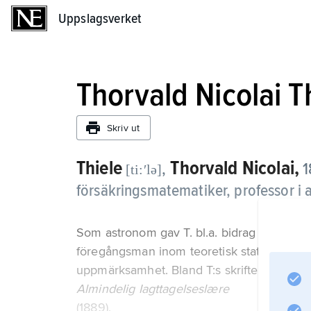
Uppslagsverket
Uppslagsverket
Thorvald Nicolai T
Skriv ut
Thiele
Thorvald Nicolai,
,
1
[ti:ʹlə]
försäkringsmatematiker, professor i
Som astronom gav T. bl.a. bidrag till berä
föregångsman inom teoretisk statistik. Hans 
uppmärksamhet. Bland T:s skrifter märks
Almindelig Iagttagelseslære
(1889).