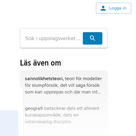
Logga in
Läs även om
sannolikhetsteori,
teori för modeller
för slumpförsök, det vill säga försök
som kan upprepas och där man inte
exakt kan förutsäga vad som skall
ske, även om man har full kontroll
geografi
betecknar dels ett allmänt
över de yttre omständigheterna.
kunskapsområde, dels en
vetenskaplig disciplin.