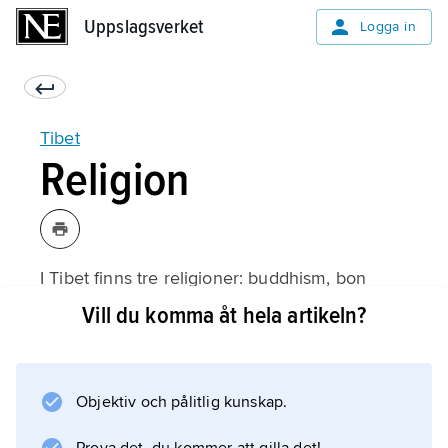
Uppslagsverket
Uppslagsverket
Logga in
Tibet
Religion
I Tibet finns tre religioner: buddhism, bon
(eller bönreligion) och islam. Dominerande är
Vill du komma åt hela artikeln?
buddhismen med
Dalai lama
som överhuvud. Han betraktas som en
Objektiv och pålitlig kunskap.
inkarnation av barmhärtighetens bodhisattva,
Chenresi