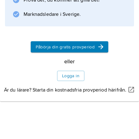
Prova det, du kommer att gilla det!
. Den nuvarande Dalai lama har sedan den
kinesiska invasionen en exilregering i
Marknadsledare i Sverige.
Dharamsala, Indien. Se vidare
tibetansk buddhism
.
Påbörja din gratis provperiod
eller
Information om artikeln
Logga in
Är du lärare? Starta din kostnadsfria provperiod härifrån.